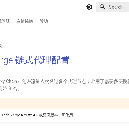
Type to star
见问题
友情链接
赞助
例
 Verge 链式代理配置
oxy Chain）允许流量依次经过多个代理节点，常用于需要多层
宽带 组合。
sh Verge Rev
v2.4.5
或更高版本才可使用。