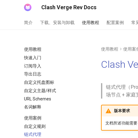
Clash Verge Rev Docs
简介
下载、安装与卸载
使用教程
配置案例
常
使用教程
使用案
使用教程
快速入门
Clash
订阅导入
导出日志
自定义托盘图标
链式代理（Pr
自定义主题/样式
场节点 + 家庭
URL Schemes
名词解释
版本要求
使用案例
文档所述功能需要 Cla
自定义规则
链式代理