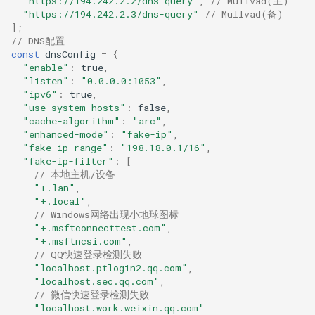
"https://194.242.2.2/dns-query"
,
// Mullvad(主)
"https://194.242.2.3/dns-query"
// Mullvad(备)
];
// DNS配置
const
dnsConfig
=
{
"enable"
:
true
,
"listen"
:
"0.0.0.0:1053"
,
"ipv6"
:
true
,
"use-system-hosts"
:
false
,
"cache-algorithm"
:
"arc"
,
"enhanced-mode"
:
"fake-ip"
,
"fake-ip-range"
:
"198.18.0.1/16"
,
"fake-ip-filter"
:
[
// 本地主机/设备
"+.lan"
,
"+.local"
,
// Windows网络出现小地球图标
"+.msftconnecttest.com"
,
"+.msftncsi.com"
,
// QQ快速登录检测失败
"localhost.ptlogin2.qq.com"
,
"localhost.sec.qq.com"
,
// 微信快速登录检测失败
"localhost.work.weixin.qq.com"