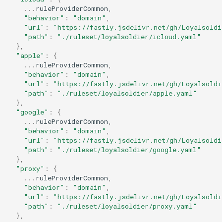
...
ruleProviderCommon
,
"behavior"
:
"domain"
,
"url"
:
"https://fastly.jsdelivr.net/gh/Loyalsoldi
"path"
:
"./ruleset/loyalsoldier/icloud.yaml"
},
"apple"
:
{
...
ruleProviderCommon
,
"behavior"
:
"domain"
,
"url"
:
"https://fastly.jsdelivr.net/gh/Loyalsoldi
"path"
:
"./ruleset/loyalsoldier/apple.yaml"
},
"google"
:
{
...
ruleProviderCommon
,
"behavior"
:
"domain"
,
"url"
:
"https://fastly.jsdelivr.net/gh/Loyalsoldi
"path"
:
"./ruleset/loyalsoldier/google.yaml"
},
"proxy"
:
{
...
ruleProviderCommon
,
"behavior"
:
"domain"
,
"url"
:
"https://fastly.jsdelivr.net/gh/Loyalsoldi
"path"
:
"./ruleset/loyalsoldier/proxy.yaml"
},