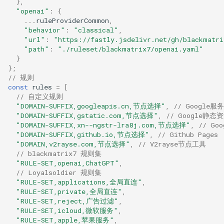
},
"openai"
:
{
...
ruleProviderCommon
,
"behavior"
:
"classical"
,
"url"
:
"https://fastly.jsdelivr.net/gh/blackmatri
"path"
:
"./ruleset/blackmatrix7/openai.yaml"
}
};
// 规则
const
rules
=
[
// 自定义规则
"DOMAIN-SUFFIX,googleapis.cn,节点选择"
,
// Google服务
"DOMAIN-SUFFIX,gstatic.com,节点选择"
,
// Google静态
"DOMAIN-SUFFIX,xn--ngstr-lra8j.com,节点选择"
,
// Go
"DOMAIN-SUFFIX,github.io,节点选择"
,
// Github Pages
"DOMAIN,v2rayse.com,节点选择"
,
// V2rayse节点工具
// blackmatrix7 规则集
"RULE-SET,openai,ChatGPT"
,
// Loyalsoldier 规则集
"RULE-SET,applications,全局直连"
,
"RULE-SET,private,全局直连"
,
"RULE-SET,reject,广告过滤"
,
"RULE-SET,icloud,微软服务"
,
"RULE-SET,apple,苹果服务"
,