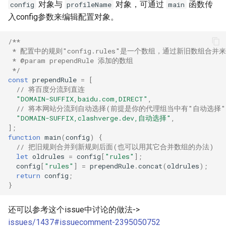
2. 剔除高倍率节点
对象与
对象，可通过
函数传
config
profileName
main
s
入config参数来编辑配置对象。
e
3. 使用扩展脚本实现
prependrules
/**
a
 * 配置中的规则"config.rules"是一个数组，通过新旧数组合并
 * @param prependRule 添加的数组
r
 */
const
prependRule
=
[
c
// 将百度分流到直连
h
"DOMAIN-SUFFIX,baidu.com,DIRECT"
,
// 将本网站分流到自动选择(前提是你的代理组当中有"自动选择"
i
"DOMAIN-SUFFIX,clashverge.dev,自动选择"
,
];
n
function
main
(
config
)
{
// 把旧规则合并到新规则后面(也可以用其它合并数组的办法)
g
let
oldrules
=
config
[
"rules"
];
config
[
"rules"
]
=
prependRule
.
concat
(
oldrules
);
return
config
;
}
还可以参考这个issue中讨论的做法->
issues/1437#issuecomment-2395050752