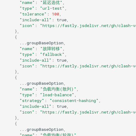
"name"
:
"延迟选优"
,
"type"
:
"url-test"
,
"tolerance"
:
100
,
"include-all"
:
true
,
"icon"
:
"https://fastly.jsdelivr.net/gh/clash-v
},
{
...
groupBaseOption
,
"name"
:
"故障转移"
,
"type"
:
"fallback"
,
"include-all"
:
true
,
"icon"
:
"https://fastly.jsdelivr.net/gh/clash-v
},
{
...
groupBaseOption
,
"name"
:
"负载均衡(散列)"
,
"type"
:
"load-balance"
,
"strategy"
:
"consistent-hashing"
,
"include-all"
:
true
,
"icon"
:
"https://fastly.jsdelivr.net/gh/clash-v
},
{
...
groupBaseOption
,
"name"
:
"负载均衡(轮询)"
,