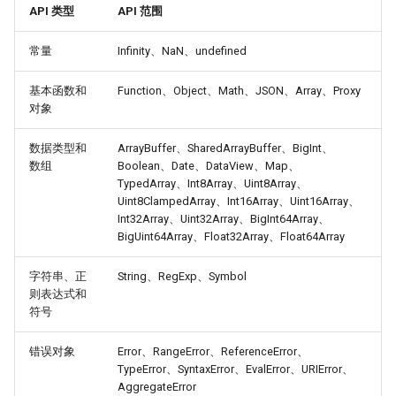
API 类型
API 范围
常量
Infinity、NaN、undefined
基本函数和
Function、Object、Math、JSON、Array、Proxy
对象
数据类型和
ArrayBuffer、SharedArrayBuffer、BigInt、
数组
Boolean、Date、DataView、Map、
TypedArray、Int8Array、Uint8Array、
Uint8ClampedArray、Int16Array、Uint16Array、
Int32Array、Uint32Array、BigInt64Array、
BigUint64Array、Float32Array、Float64Array
字符串、正
String、RegExp、Symbol
则表达式和
符号
错误对象
Error、RangeError、ReferenceError、
TypeError、SyntaxError、EvalError、URIError、
AggregateError