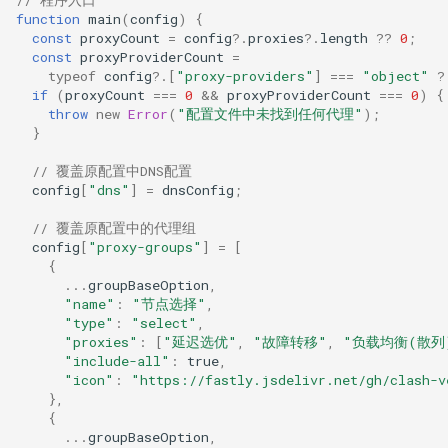
// 程序入口
function
main
(
config
)
{
const
proxyCount
=
config
?
.
proxies
?
.
length
??
0
;
const
proxyProviderCount
=
typeof
config
?
.[
"proxy-providers"
]
===
"object"
?
if
(
proxyCount
===
0
&&
proxyProviderCount
===
0
)
{
throw
new
Error
(
"配置文件中未找到任何代理"
);
}
// 覆盖原配置中DNS配置
config
[
"dns"
]
=
dnsConfig
;
// 覆盖原配置中的代理组
config
[
"proxy-groups"
]
=
[
{
...
groupBaseOption
,
"name"
:
"节点选择"
,
"type"
:
"select"
,
"proxies"
:
[
"延迟选优"
,
"故障转移"
,
"负载均衡(散列
"include-all"
:
true
,
"icon"
:
"https://fastly.jsdelivr.net/gh/clash-v
},
{
...
groupBaseOption
,