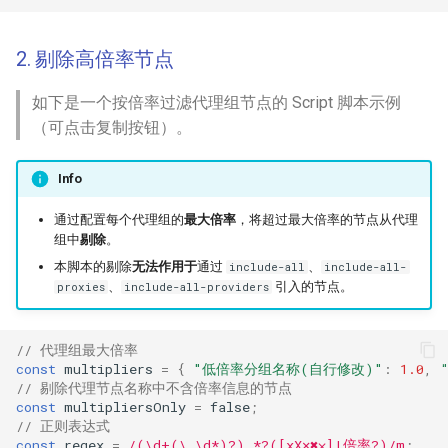
2. 剔除高倍率节点
如下是一个按倍率过滤代理组节点的 Script 脚本示例
（可点击复制按钮）。
Info
通过配置每个代理组的
最大倍率
，将超过最大倍率的节点从代理
组中
剔除
。
本脚本的剔除
无法作用于
通过
、
include-all
include-all-
、
引入的节点。
proxies
include-all-providers
// 代理组最大倍率
const
multipliers
=
{
"低倍率分组名称(自行修改)"
:
1.0
,
// 剔除代理节点名称中不含倍率信息的节点
const
multipliersOnly
=
false
;
// 正则表达式
const
regex
=
/(\d+(\.\d*)?) *?([xX✕✖⨉]|倍率?)/m
;