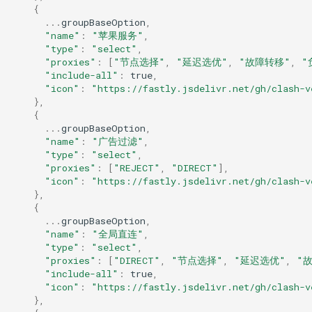
{
...
groupBaseOption
,
"name"
:
"苹果服务"
,
"type"
:
"select"
,
"proxies"
:
[
"节点选择"
,
"延迟选优"
,
"故障转移"
,
"
"include-all"
:
true
,
"icon"
:
"https://fastly.jsdelivr.net/gh/clash-v
},
{
...
groupBaseOption
,
"name"
:
"广告过滤"
,
"type"
:
"select"
,
"proxies"
:
[
"REJECT"
,
"DIRECT"
],
"icon"
:
"https://fastly.jsdelivr.net/gh/clash-v
},
{
...
groupBaseOption
,
"name"
:
"全局直连"
,
"type"
:
"select"
,
"proxies"
:
[
"DIRECT"
,
"节点选择"
,
"延迟选优"
,
"
"include-all"
:
true
,
"icon"
:
"https://fastly.jsdelivr.net/gh/clash-v
},