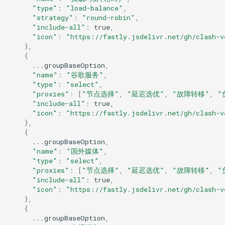
"type"
:
"load-balance"
,
"strategy"
:
"round-robin"
,
"include-all"
:
true
,
"icon"
:
"https://fastly.jsdelivr.net/gh/clash-v
},
{
...
groupBaseOption
,
"name"
:
"谷歌服务"
,
"type"
:
"select"
,
"proxies"
:
[
"节点选择"
,
"延迟选优"
,
"故障转移"
,
"
"include-all"
:
true
,
"icon"
:
"https://fastly.jsdelivr.net/gh/clash-v
},
{
...
groupBaseOption
,
"name"
:
"国外媒体"
,
"type"
:
"select"
,
"proxies"
:
[
"节点选择"
,
"延迟选优"
,
"故障转移"
,
"
"include-all"
:
true
,
"icon"
:
"https://fastly.jsdelivr.net/gh/clash-v
},
{
...
groupBaseOption
,