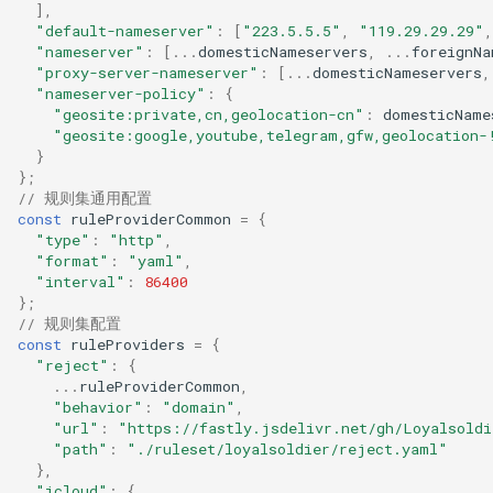
],
"default-nameserver"
:
[
"223.5.5.5"
,
"119.29.29.29"
,
"nameserver"
:
[...
domesticNameservers
,
...
foreignNa
"proxy-server-nameserver"
:
[...
domesticNameservers
,
"nameserver-policy"
:
{
"geosite:private,cn,geolocation-cn"
:
domesticName
"geosite:google,youtube,telegram,gfw,geolocation-
}
};
// 规则集通用配置
const
ruleProviderCommon
=
{
"type"
:
"http"
,
"format"
:
"yaml"
,
"interval"
:
86400
};
// 规则集配置
const
ruleProviders
=
{
"reject"
:
{
...
ruleProviderCommon
,
"behavior"
:
"domain"
,
"url"
:
"https://fastly.jsdelivr.net/gh/Loyalsoldi
"path"
:
"./ruleset/loyalsoldier/reject.yaml"
},
"icloud"
:
{