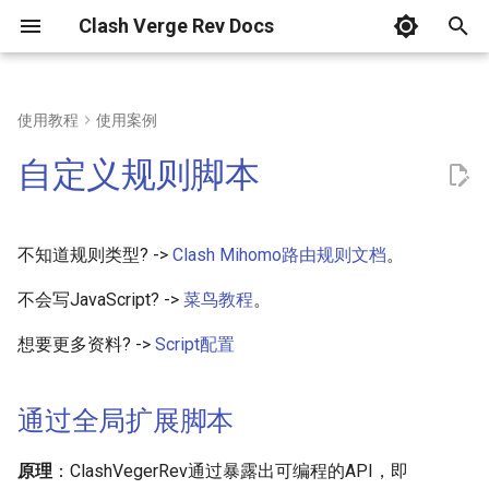
Clash Verge Rev Docs
T
y
使用教程
使用案例
快速入门
下载与安装
通过全局扩展脚本
多订阅合并
Windows
p
自定义规则脚本
e
快速入门
为不同配置文件启用不同的脚
策略组图标
MacOS
本
t
卸载软件
Linux
不知道规则类型? ->
Clash Mihomo路由规则文档
。
o
脚本说明
不会写JavaScript? ->
菜鸟教程
。
其他问题
s
支持的 API
想要更多资料? ->
Script配置
t
a
脚本示例
通过全局扩展脚本
r
1. 自定义规则(集)
t
原理
：ClashVegerRev通过暴露出可编程的API，即