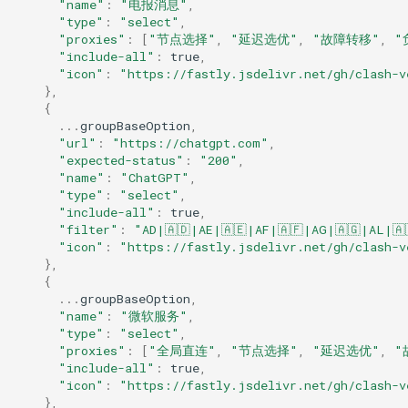
"name"
:
"电报消息"
,
"type"
:
"select"
,
"proxies"
:
[
"节点选择"
,
"延迟选优"
,
"故障转移"
,
"
"include-all"
:
true
,
"icon"
:
"https://fastly.jsdelivr.net/gh/clash-v
},
{
...
groupBaseOption
,
"url"
:
"https://chatgpt.com"
,
"expected-status"
:
"200"
,
"name"
:
"ChatGPT"
,
"type"
:
"select"
,
"include-all"
:
true
,
"filter"
:
"AD|🇦🇩|AE|🇦🇪|AF|🇦🇫|AG|🇦🇬|AL|🇦
"icon"
:
"https://fastly.jsdelivr.net/gh/clash-v
},
{
...
groupBaseOption
,
"name"
:
"微软服务"
,
"type"
:
"select"
,
"proxies"
:
[
"全局直连"
,
"节点选择"
,
"延迟选优"
,
"
"include-all"
:
true
,
"icon"
:
"https://fastly.jsdelivr.net/gh/clash-v
},