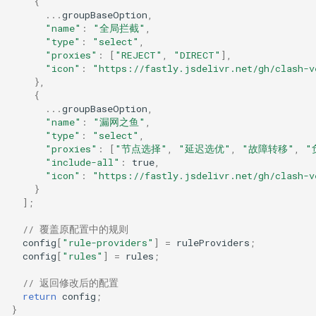
{
...
groupBaseOption
,
"name"
:
"全局拦截"
,
"type"
:
"select"
,
"proxies"
:
[
"REJECT"
,
"DIRECT"
],
"icon"
:
"https://fastly.jsdelivr.net/gh/clash-v
},
{
...
groupBaseOption
,
"name"
:
"漏网之鱼"
,
"type"
:
"select"
,
"proxies"
:
[
"节点选择"
,
"延迟选优"
,
"故障转移"
,
"
"include-all"
:
true
,
"icon"
:
"https://fastly.jsdelivr.net/gh/clash-v
}
];
// 覆盖原配置中的规则
config
[
"rule-providers"
]
=
ruleProviders
;
config
[
"rules"
]
=
rules
;
// 返回修改后的配置
return
config
;
}