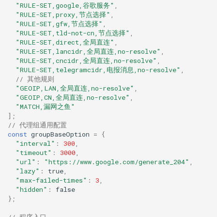
"RULE-SET,google,谷歌服务"
,
"RULE-SET,proxy,节点选择"
,
"RULE-SET,gfw,节点选择"
,
"RULE-SET,tld-not-cn,节点选择"
,
"RULE-SET,direct,全局直连"
,
"RULE-SET,lancidr,全局直连,no-resolve"
,
"RULE-SET,cncidr,全局直连,no-resolve"
,
"RULE-SET,telegramcidr,电报消息,no-resolve"
,
// 其他规则
"GEOIP,LAN,全局直连,no-resolve"
,
"GEOIP,CN,全局直连,no-resolve"
,
"MATCH,漏网之鱼"
];
// 代理组通用配置
const
groupBaseOption
=
{
"interval"
:
300
,
"timeout"
:
3000
,
"url"
:
"https://www.google.com/generate_204"
,
"lazy"
:
true
,
"max-failed-times"
:
3
,
"hidden"
:
false
};