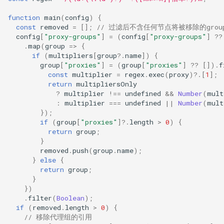
function
main
(
config
)
{
const
removed
=
[];
// 过滤后不含任何节点将被移除的grou
config
[
"proxy-groups"
]
=
(
config
[
"proxy-groups"
]
??
.
map
(
group
=>
{
if
(
multipliers
[
group
?
.
name
])
{
group
[
"proxies"
]
=
(
group
[
"proxies"
]
??
[]).
f
const
multiplier
=
regex
.
exec
(
proxy
)
?
.[
1
];
return
multipliersOnly
?
multiplier
!==
undefined
&&
Number
(
mult
:
multiplier
===
undefined
||
Number
(
mult
});
if
(
group
[
"proxies"
]
?
.
length
>
0
)
{
return
group
;
}
removed
.
push
(
group
.
name
);
}
else
{
return
group
;
}
})
.
filter
(
Boolean
);
if
(
removed
.
length
>
0
)
{
// 移除代理组的引用